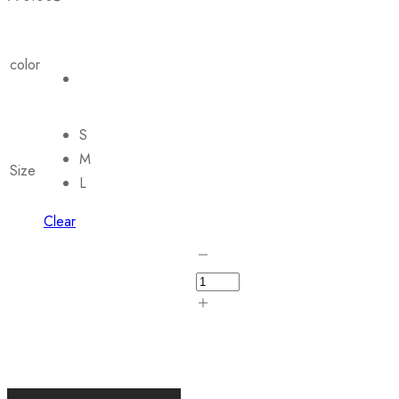
color
S
M
Size
L
Clear