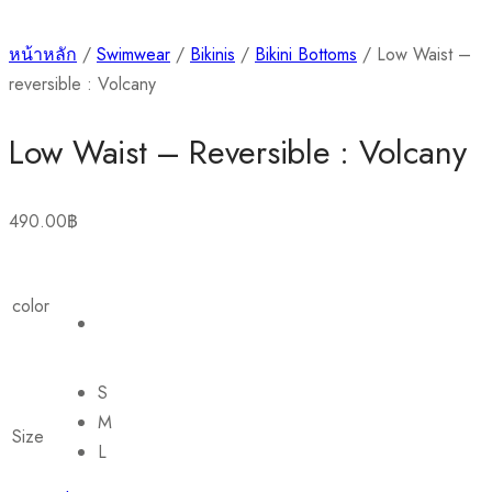
หน้าหลัก
/
Swimwear
/
Bikinis
/
Bikini Bottoms
/ Low Waist –
reversible : Volcany
Low Waist – Reversible : Volcany
490.00
฿
color
S
M
Size
L