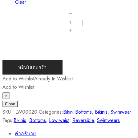
Clear
หยิบใส่ตะกร้า
Add to Wishlist
Already In Wishlist
Add to Wishlist
×
Close
SKU :
LW00020
Categories:
Bikini Bottoms
,
Bikinis
,
Swimwear
Tags:
Bikinis
,
Bottoms
,
Low waist
,
Reversible
,
Swimwears
คำอธิบาย