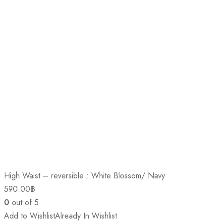
High Waist – reversible : White Blossom/ Navy
590.00
฿
0
out of 5
Add to Wishlist
Already In Wishlist