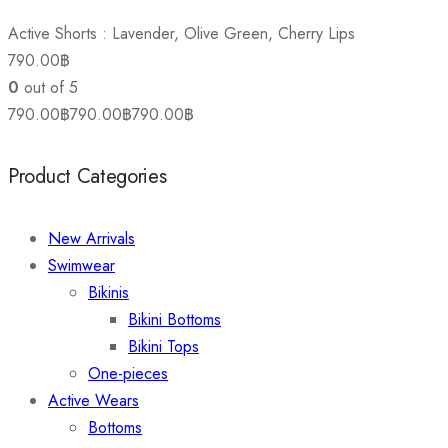
Active Shorts : Lavender, Olive Green, Cherry Lips
790.00
฿
0
out of 5
790.00
฿
790.00
฿
790.00
฿
Product Categories
New Arrivals
Swimwear
Bikinis
Bikini Bottoms
Bikini Tops​
One-pieces
Active Wears
Bottoms