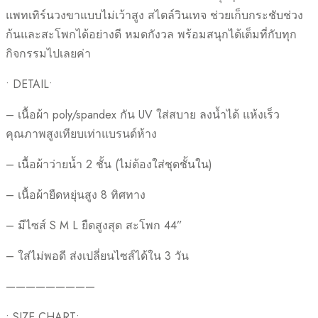
แพทเทิร์นวงขาแบบไม่เว้าสูง สไตล์วินเทจ ช่วยเก็บกระชับช่วง
ก้นและสะโพกได้อย่างดี หมดกังวล พร้อมสนุกได้เต็มที่กับทุก
กิจกรรมไปเลยค่า
• DETAIL•
– เนื้อผ้า poly/spandex กัน UV ใส่สบาย ลงน้ำได้ แห้งเร็ว
คุณภาพสูงเทียบเท่าแบรนด์ห้าง
– เนื้อผ้าว่ายน้ำ 2 ชั้น (ไม่ต้องใส่ชุดชั้นใน)
– เนื้อผ้ายืดหยุ่นสูง 8 ทิศทาง
– มีไซส์ S M L ยืดสูงสุด สะโพก 44”
– ใส่ไม่พอดี ส่งเปลี่ยนไซส์ได้ใน 3 วัน
—————————
• SIZE CHART•