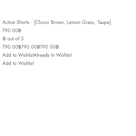
Active Shorts : [Choco Brown, Lemon Grass, Taupe]
790.00
฿
0
out of 5
790.00
฿
790.00
฿
790.00
฿
Add to Wishlist
Already In Wishlist
Add to Wishlist