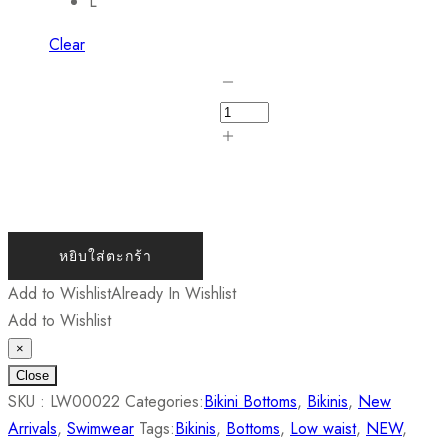
L
Clear
หยิบใส่ตะกร้า
Add to Wishlist
Already In Wishlist
Add to Wishlist
×
Close
SKU :
LW00022
Categories:
Bikini Bottoms
,
Bikinis
,
New
Arrivals
,
Swimwear
Tags:
Bikinis
,
Bottoms
,
Low waist
,
NEW
,