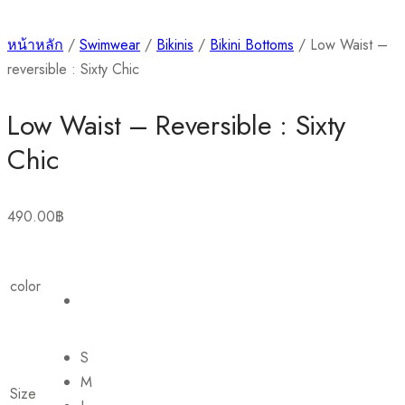
หน้าหลัก
/
Swimwear
/
Bikinis
/
Bikini Bottoms
/ Low Waist –
reversible : Sixty Chic
Low Waist – Reversible : Sixty
Chic
490.00
฿
color
S
M
Size